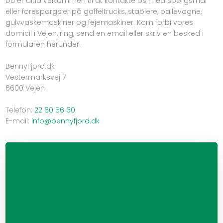
Du er altid velkommen til at kontakte os med spørgsmål
eller forespørgsler på gaffeltrucks, stablere, pallevogne,
gulvvaskemaskiner og fejemaskiner. Kom forbi vores
domicil i Vejen, ring, send en email eller skriv en besked i
formularen herunder.
BennyFjord.dk
Vestermarksvej 7
6600 Vejen
Telefon:
22 60 56 60
E-m​ail:
info@benny​fjord.dk