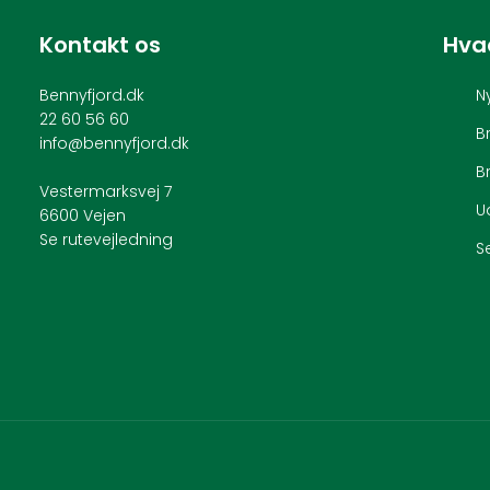
Kontakt os
Hva
Bennyfjord.dk
N
22 60 56 60
B
info@bennyfjord.dk
B
Vestermarksvej 7
U
6600 Vejen
Se rutevejledning
S