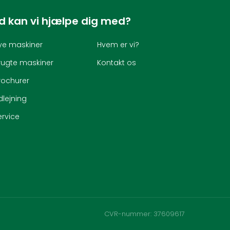
d kan vi hjælpe dig med?
ye maskiner
Hvem er vi?
rugte maskiner
Kontakt os
rochurer
dlejning
ervice
CVR-nummer: 37609617