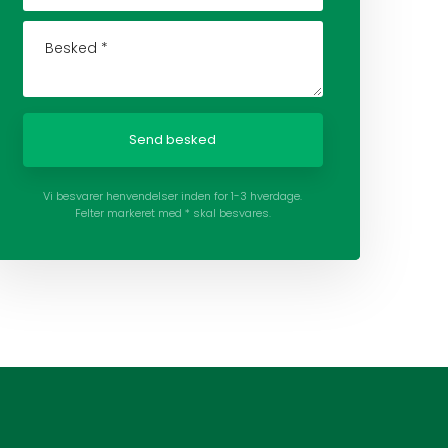
Vi besvarer henvendelser inden for 1-3 hverdage.
Felter markeret med * skal besvares.